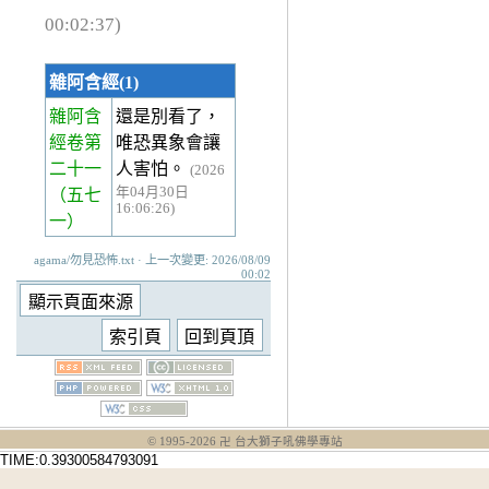
00:02:37)
雜阿含經(1)
雜阿含
還是別看了，
經卷第
唯恐異象會讓
二十一
人害怕。
(2026
年04月30日
（五七
16:06:26)
一）
agama/勿見恐怖.txt · 上一次變更: 2026/08/09
00:02
© 1995-
2026
卍 台大獅子吼佛學專站
TIME:0.39300584793091