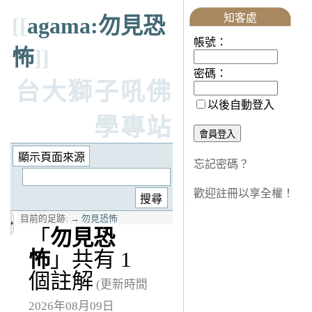
知客處
[[
agama:勿見恐
帳號：
怖
]]
密碼：
台大獅子吼佛
以後自動登入
學專站
忘記密碼？
歡迎註冊以享全權！
目前的足跡:
→
勿見恐怖
「
勿見恐
怖
」共有 1
個註解
(更新時間
2026年08月09日