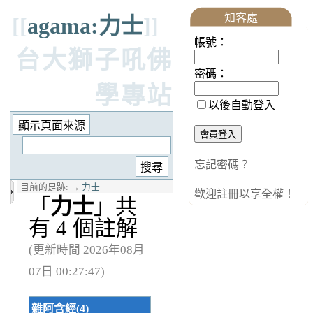
知客處
[[
agama:力士
]]
帳號：
台大獅子吼佛
密碼：
學專站
以後自動登入
忘記密碼？
目前的足跡:
→
力士
歡迎註冊以享全權！
「
力士
」共
有 4 個註解
(更新時間 2026年08月
07日 00:27:47)
雜阿含經(4)