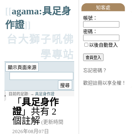
知客處
[[
agama:具足身
帳號：
作證
]]
密碼：
台大獅子吼佛
以後自動登入
學專站
忘記密碼？
歡迎註冊以享全權！
目前的足跡:
→
具足身作證
「
具足身作
證
」共有 2
個註解
(更新時間
2026年08月07日