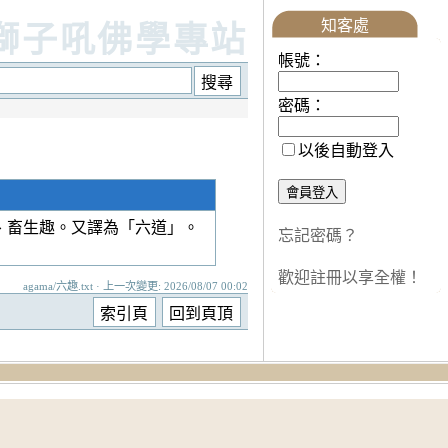
知客處
獅子吼佛學專站
帳號：
密碼：
以後自動登入
、畜生趣。又譯為「六道」。
忘記密碼？
歡迎註冊以享全權！
agama/六趣.txt · 上一次變更: 2026/08/07 00:02