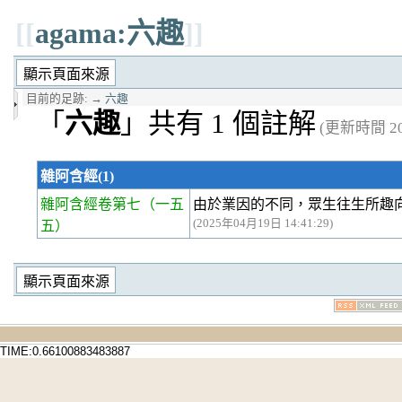
[[
agama:六趣
]]
目前的足跡:
→
六趣
「
六趣
」共有 1 個註解
(更新時間 202
雜阿含經(1)
雜阿含經卷第七
（一五
由於業因的不同，眾生往生所趣
(2025年04月19日 14:41:29)
五）
TIME:0.66100883483887