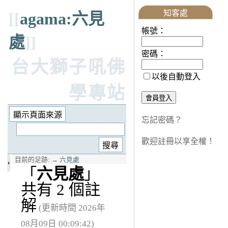
知客處
[[
agama:六見
帳號：
處
]]
密碼：
台大獅子吼佛
以後自動登入
學專站
忘記密碼？
歡迎註冊以享全權！
目前的足跡:
→
六見處
「
六見處
」
共有 2 個註
解
(更新時間 2026年
08月09日 00:09:42)