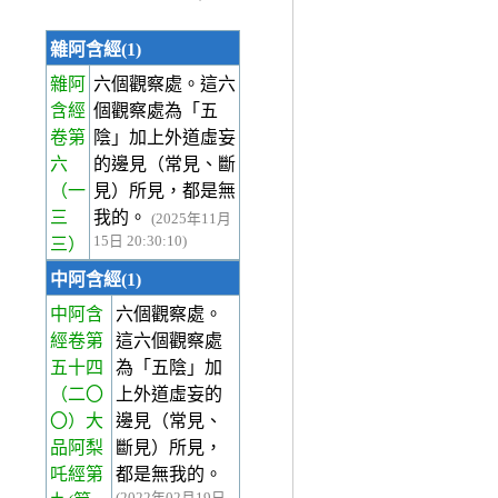
雜阿含經(1)
雜阿
六個觀察處。這六
含經
個觀察處為「五
卷第
陰」加上外道虛妄
六
的邊見（常見、斷
（一
見）所見，都是無
三
我的。
(2025年11月
15日 20:30:10)
三）
中阿含經(1)
中阿含
六個觀察處。
經卷第
這六個觀察處
五十四
為「五陰」加
（二〇
上外道虛妄的
〇）大
邊見（常見、
品阿梨
斷見）所見，
吒經第
都是無我的。