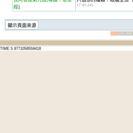
17:45:24)
經
]
TIME:5.9771058559418