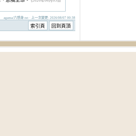
(2026年08月03日
agama/六想身.txt · 上一次變更: 2026/08/07 00:38