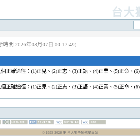
台大
時間 2026年08月07日 00:17:49)
途徑：(1)正見、(2)正志、(3)正語、(4)正業、(5)正命、(6)
途徑：(1)正見、(2)正志、(3)正語、(4)正業、(5)正命、(6)
© 1995-
2026
卍 台大獅子吼佛學專站