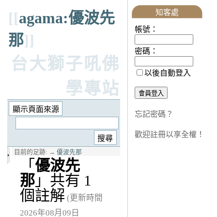
知客處
[[
agama:優波先
帳號：
那
]]
密碼：
台大獅子吼佛
以後自動登入
學專站
忘記密碼？
歡迎註冊以享全權！
目前的足跡:
→
優波先那
「
優波先
那
」共有 1
個註解
(更新時間
2026年08月09日