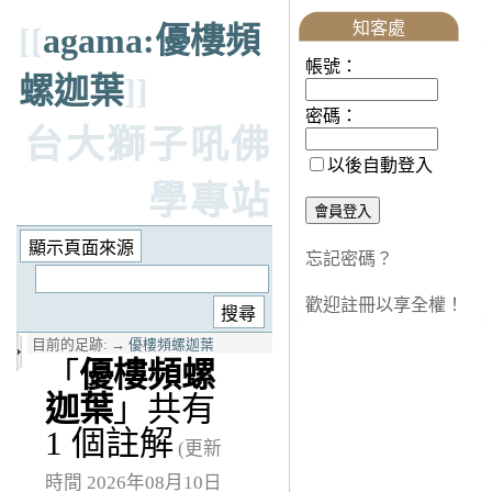
知客處
[[
agama:優樓頻
帳號：
螺迦葉
]]
密碼：
台大獅子吼佛
以後自動登入
學專站
忘記密碼？
歡迎註冊以享全權！
目前的足跡:
→
優樓頻螺迦葉
「
優樓頻螺
迦葉
」共有
1 個註解
(更新
時間 2026年08月10日