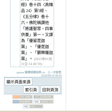
經》卷十四〈高幢
品 24〉第5經、
《五分律》卷十
六。佛陀稱讚他
「將護聖眾，四事
供養」第一。又譯
為「優留毘迦
葉」、「優毘迦
葉」、「欝鞞羅迦
葉」。
(2025年01月
31日 14:40:50)
agama/優樓頻螺迦葉.txt · 上一次變更:
2026/08/10 00:03