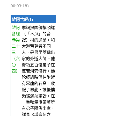
00:03:18)
雜阿含經(1)
雜阿
摩竭提國優樓頻螺
含經
（「木瓜」的音
卷第
譯）村的迦葉，和
二十
大迦葉尊者不同
三
人，是最早隨佛出
（六
家的外道大師。他
〇
帶領五百位弟子在
四）
連若河旁修行，佛
陀經過時借住附近
有惡龍的石窟，收
服了惡龍，讓優樓
頻螺迦葉驚訝，在
一番較量後帶著所
有弟子隨佛出家，
詳見《增壹阿含