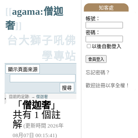
知客處
[[
agama:僧迦
帳號：
奢
]]
密碼：
台大獅子吼佛
以後自動登入
學專站
忘記密碼？
歡迎註冊以享全權！
目前的足跡:
→
僧迦奢
「
僧迦奢
」
共有 1 個註
解
(更新時間 2026年
08月07日 00:15:41)