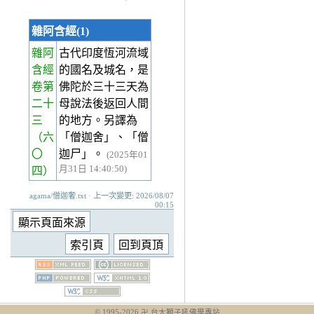
雜阿含經(1)
雜阿
古代印度恆河流域
含經
的國名及城名，是
卷第
佛陀於三十三天為
二十
母說法後返回人間
三
的地方。另譯為
（六
「僧迦舍」、「僧
〇
迦尸」。
(2025年01
月31日 14:40:50)
四）
agama/僧迦奢.txt · 上一次變更: 2026/08/07
00:15
© 1995-
2026
卍 台大獅子吼佛學專站