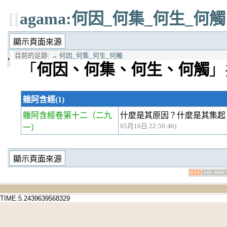
[[
agama:何因_何集_何生_何觸
目前的足跡:
→
何因_何集_何生_何觸
「
何因、何集、何生、何觸
」
雜阿含經(1)
雜阿含經卷第十二
（二九
什麼是其原因？什麼是其集起
05月16日 22:50:46)
一）
TIME:5.2439639568329