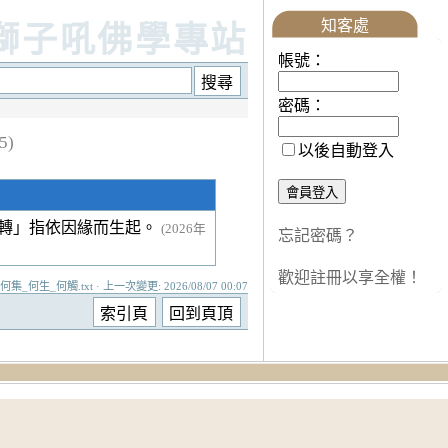
知客處
獅子吼佛學專站
帳號：
密碼：
5)
以後自動登入
「轉」指依因緣而生起。
(2026年
忘記密碼？
歡迎註冊以享全權！
何集_何生_何觸.txt · 上一次變更: 2026/08/07 00:07