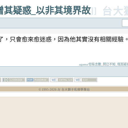
_增其疑惑_以非其境界故
]]
台大
了，只會愈來愈迷惑，因為他其實沒有相關經驗
agama/但有言數_問已不知_增其疑惑_以非
© 1995-
2026
卍 台大獅子吼佛學專站