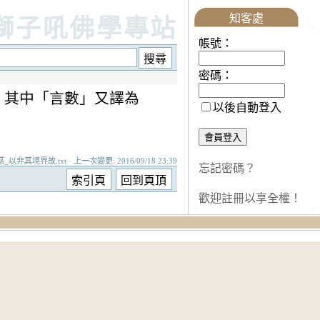
知客處
獅子吼佛學專站
帳號：
密碼：
。其中「言數」又譯為
以後自動登入
其境界故.txt · 上一次變更: 2016/09/18 23:39
忘記密碼？
歡迎註冊以享全權！