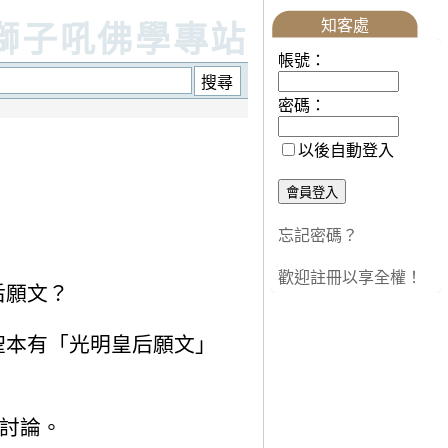
知客處
獅子吼佛學專站
帳號：
密碼：
以後自動登入
忘記密碼？
歡迎註冊以享全權！
后願文？
聖本有「光明皇后願文」
些討論。