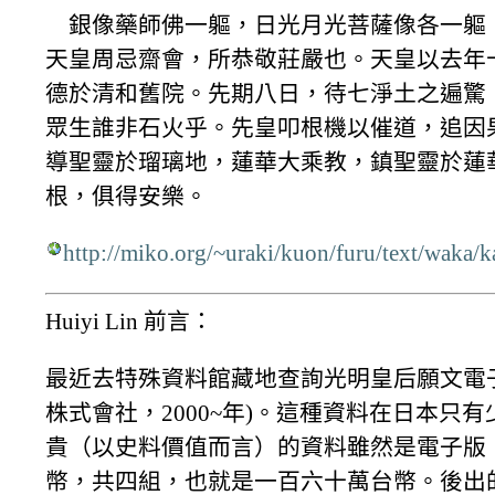
銀像藥師佛一軀，日光月光菩薩像各一軀，
天皇周忌齋會，所恭敬莊嚴也。天皇以去年
德於清和舊院。先期八日，待七淨土之遍驚
眾生誰非石火乎。先皇叩根機以催道，追因
導聖靈於瑠璃地，蓮華大乘教，鎮聖靈於蓮
根，俱得安樂。
http://miko.org/~uraki/kuon/furu/text/waka
Huiyi Lin 前言：
最近去特殊資料館藏地查詢光明皇后願文電
株式會社，2000~年)。這種資料在日本
貴（以史料價值而言）的資料雖然是電子版
幣，共四組，也就是一百六十萬台幣。後出的