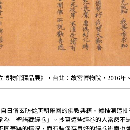
博物館精品展》，台北：故宮博物院，2016年
主要來自日僧玄昉從唐朝帶回的佛教典籍。據推測這
稱為「聖語藏經卷」。抄寫這些經卷的人當然不
不同筆跡的情況，而有些保存良好的經卷後面也