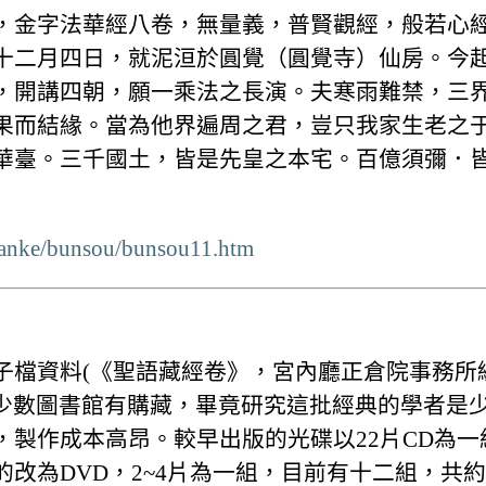
金字法華經八卷，無量義，普賢觀經，般若心
十二月四日，就泥洹於圓覺（圓覺寺）仙房。今
，開講四朝，願一乘法之長演。夫寒雨難禁，三
果而結緣。當為他界遍周之君，豈只我家生老之
華臺。三千國土，皆是先皇之本宅。百億須彌．
/kanke/bunsou/bunsou11.htm
子檔資料(《聖語藏經卷》，宮內廳正倉院事務所
只有少數圖書館有購藏，畢竟研究這批經典的學者是
，製作成本高昂。較早出版的光碟以22片CD為一
改為DVD，2~4片為一組，目前有十二組，共