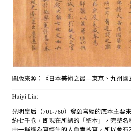
圖版來源：《日本美術之最—東京、九州國立
Huiyi Lin:
光明皇后（701-760）發願寫經的底本
約七千卷，即現在所謂的「聖本」，完整名
由一群稱為寫經生的人負責抄寫，所以會有