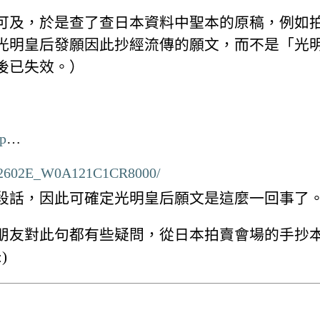
可及，於是查了查日本資料中聖本的原稿，例如
光明皇后發願因此抄經流傳的願文，而不是「光
後已失效。）
hp
…
DG2602E_W0A121C1CR8000/
段話，因此可確定光明皇后願文是這麼一回事了
朋友對此句都有些疑問，從日本拍賣會場的手抄
)