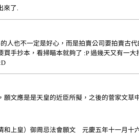
出來了.
資料的人也不一定是好心，而是拍賣公司要拍賣古
買手抄本，看掃瞄本就夠了 :P 過幾天又有一
D
，願文應是是天皇的近臣所擬，之後的菅家文草
清和上皇）御周忌法會願文 元慶五年十一月十