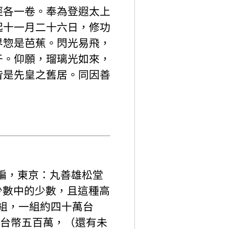
經各一卷。奉為登遐太上
起十一月二十六日，修功
界惣是芭蕉。閃光易飛，
于。仰願，瑠璃光如來，
皆是先皇之舊居。同因善
編，東京：丸善雄松堂
少數中的少數，且這種高
組，一組約四十萬台
約台幣五百萬，（還有未