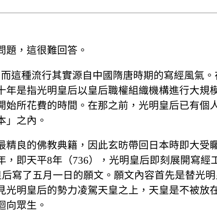
問題，這很難回答。
流行，而這種流行其實源自中國隋唐時期的寫經風氣
十年是指光明皇后以皇后職權組織機構進行大規
開始所花費的時間。在那之前，光明皇后已有個
本」之內。
最精良的佛教典籍，因此玄昉帶回日本時即大受
，即天平8年（736），光明皇后即刻展開寫經
明皇后寫了五月一日的願文。願文內容首先是替光
見光明皇后的勢力凌駕天皇之上，天皇是不被放
迴向眾生。