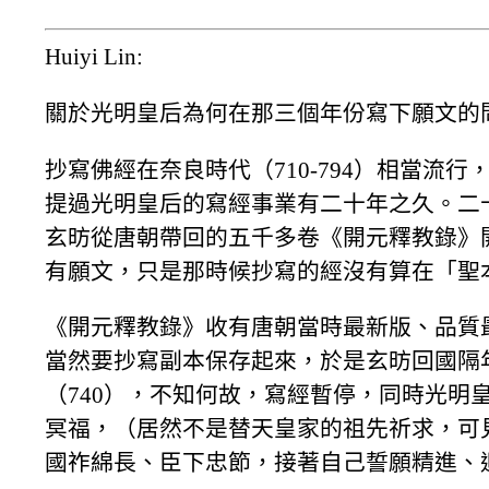
Huiyi Lin:
關於光明皇后為何在那三個年份寫下願文的
抄寫佛經在奈良時代（710-794）相當
提過光明皇后的寫經事業有二十年之久。二
玄昉從唐朝帶回的五千多卷《開元釋教錄》
有願文，只是那時候抄寫的經沒有算在「聖
《開元釋教錄》收有唐朝當時最新版、品質
當然要抄寫副本保存起來，於是玄昉回國隔年
（740），不知何故，寫經暫停，同時光
冥福，（居然不是替天皇家的祖先祈求，可
國祚綿長、臣下忠節，接著自己誓願精進、