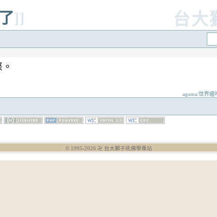
諦了
]]
台大
際。
agama/世界邊唯
© 1995-
2026
卍 台大獅子吼佛學專站