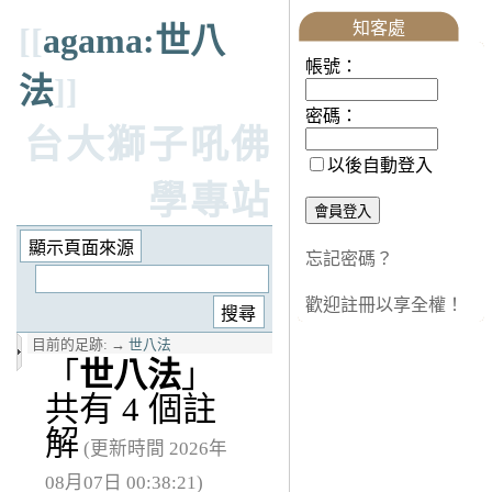
知客處
[[
agama:世八
帳號：
法
]]
密碼：
台大獅子吼佛
以後自動登入
學專站
忘記密碼？
歡迎註冊以享全權！
目前的足跡:
→
世八法
「
世八法
」
共有 4 個註
解
(更新時間 2026年
08月07日 00:38:21)