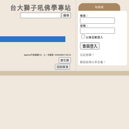
台大獅子吼佛學專站
知客處
帳號：
密碼：
以後自動登入
忘記密碼？
agama/不放逸轉.txt · 上一次變更: 2026/08/07 00:13
歡迎註冊以享全權！