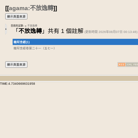
[[
agama:不放逸轉
]]
目前的足跡:
→
不放逸轉
「
不放逸轉
」共有 1 個註解
(更新時間 2026年08月07日 00:13:46)
雜阿含經(1)
雜阿含經卷第二十一
（五七一）
TIME:4.7340669631958