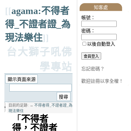
知客處
[[
agama:不得者
帳號：
得_不證者證_為
密碼：
現法樂住
]]
以後自動登入
台大獅子吼佛
學專站
忘記密碼？
歡迎註冊以享全權！
目前的足跡:
→
不得者得_不證者證_為
現法樂住
「
不得者
得，不證者