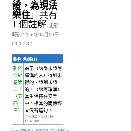
證，為現法
樂住
」共有
1 個註解
(更新
時間 2026年08月09日
00:02:28)
雜阿含經(1)
雜阿
為了（讓尚未證阿
含經
羅漢的人）得到未
卷第
得的、證到未證
二十
的，（讓阿羅漢）
（五
當生保持在安樂
四
中。相當的南傳經
三）
文沒有這句。
(2026年04月12日
15:41:08)
agama/不得者得_不證者證_為現法樂住.txt ·