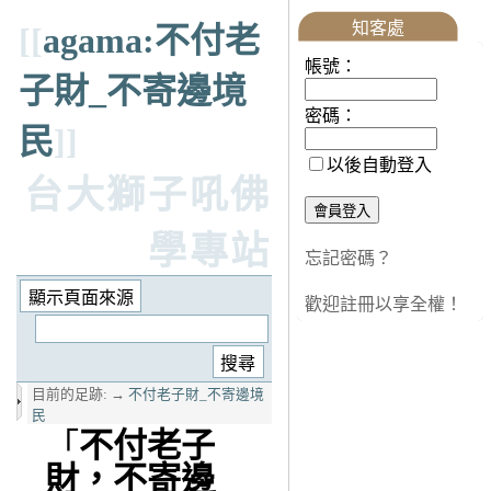
知客處
[[
agama:不付老
帳號：
子財_不寄邊境
密碼：
民
]]
以後自動登入
台大獅子吼佛
學專站
忘記密碼？
歡迎註冊以享全權！
目前的足跡:
→
不付老子財_不寄邊境
民
「
不付老子
財，不寄邊