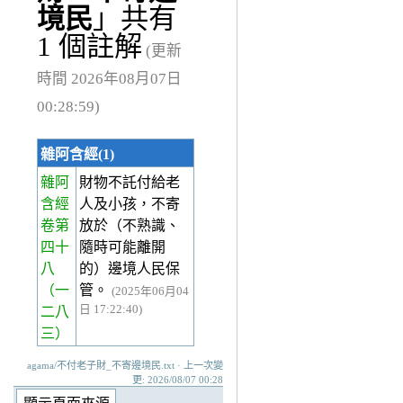
境民
」共有
1 個註解
(更新
時間 2026年08月07日
00:28:59)
雜阿含經(1)
雜阿
財物不託付給老
含經
人及小孩，不寄
卷第
放於（不熟識、
四十
隨時可能離開
八
的）邊境人民保
（一
管。
(2025年06月04
日 17:22:40)
二八
三）
agama/不付老子財_不寄邊境民.txt · 上一次變
更: 2026/08/07 00:28