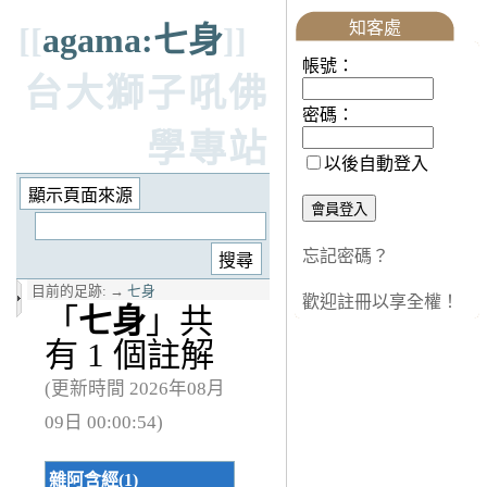
知客處
[[
agama:七身
]]
帳號：
台大獅子吼佛
密碼：
學專站
以後自動登入
忘記密碼？
目前的足跡:
→
七身
歡迎註冊以享全權！
「
七身
」共
有 1 個註解
(更新時間 2026年08月
09日 00:00:54)
雜阿含經(1)