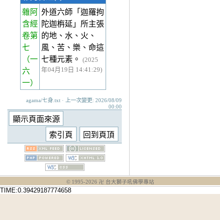
雜阿
外道六師「迦羅拘
含經
陀迦栴延」所主張
卷第
的地、水、火、
七
風、苦、樂、命這
（一
七種元素。
(2025
年04月19日 14:41:29)
六
一）
agama/七身.txt · 上一次變更: 2026/08/09
00:00
© 1995-
2026
卍 台大獅子吼佛學專站
TIME:0.39429187774658