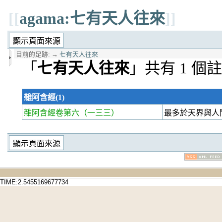
[[
agama:七有天人往來
]]
目前的足跡:
→
七有天人往來
「
七有天人往來
」共有 1 個
雜阿含經(1)
雜阿含經卷第六
（一三三）
最多於天界與人
TIME:2.5455169677734