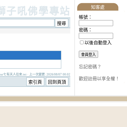
知客處
獅子吼佛學專站
帳號：
密碼：
以後自動登入
忘記密碼？
ma/七有天人往來.txt · 上一次變更: 2026/08/07 00:02
歡迎註冊以享全權！