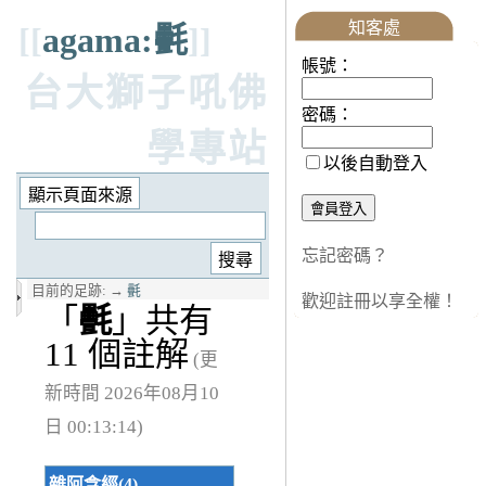
知客處
[[
agama:㲲
]]
帳號：
台大獅子吼佛
密碼：
學專站
以後自動登入
忘記密碼？
目前的足跡:
→
㲲
歡迎註冊以享全權！
「
㲲
」共有
11 個註解
(更
新時間 2026年08月10
日 00:13:14)
雜阿含經(4)