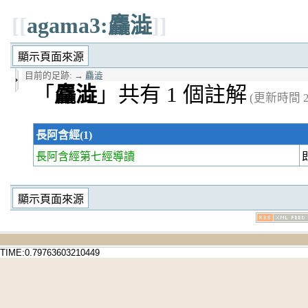
[[
agama3:麤澁
]]
目前的足跡:
→
麤澁
「
麤澁
」共有 1 個註解
(更新時間 20
長阿含經(1)
長阿含經第七經
導讀
TIME:0.79763603210449