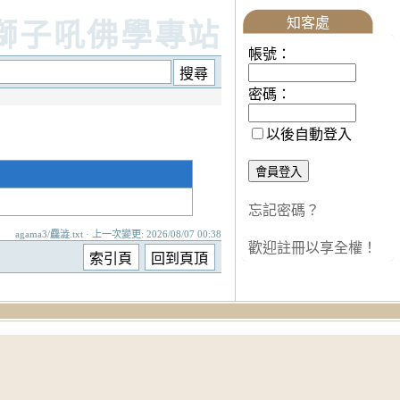
知客處
獅子吼佛學專站
帳號：
密碼：
以後自動登入
忘記密碼？
agama3/麤澁.txt · 上一次變更: 2026/08/07 00:38
歡迎註冊以享全權！