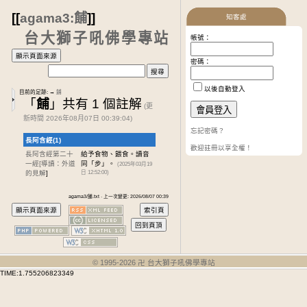
[[
agama3:餔
]]
知客處
台大獅子吼佛學專站
帳號：
密碼：
以後自動登入
目前的足跡:
→
餔
「
餔
」共有 1 個註解
(更
新時間 2026年08月07日 00:39:04)
忘記密碼？
長阿含經(1)
歡迎註冊以享全權！
長阿含經第二十
給予食物、餵食。讀音
一經
[導讀：外道
同「步」。
(2025年03月19
的見解
]
日 12:52:00)
agama3/餔.txt · 上一次變更: 2026/08/07 00:39
© 1995-
2026
卍 台大獅子吼佛學專站
TIME:1.755206823349