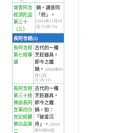
增壹阿含
鍋。讀音同
經須陀品
「府」。
(2024年11月10
第三十
日 13:08:53)
（三）
長阿含經(2)
長阿含經
古代的一種
第七經
導
烹飪器具。
讀
即今之鐵
鍋。
(2026年03
月12日
22:26:12)
長阿含經
古代的一種
第三十經
烹飪器具。
佛說長阿
即今之鐵
含第四分
鍋。如：
世記經欝
「破釜沉
單曰品第
舟」。
(2024
年10月04日
二