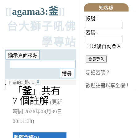
知客處
[[
agama3:釜
]]
帳號：
台大獅子吼佛
密碼：
學專站
以後自動登入
忘記密碼？
目前的足跡:
→
釜
歡迎註冊以享全權！
「
釜
」共有
7 個註解
(更新
時間 2026年08月09日
00:11:38)
雜阿含經(3)