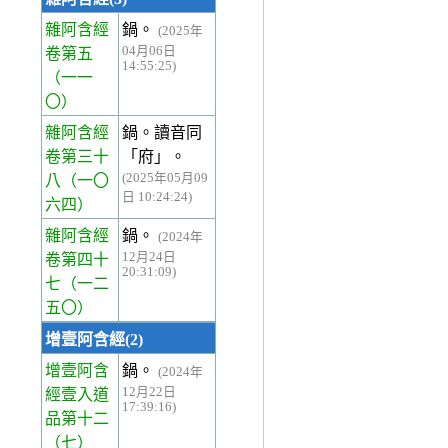
雜阿含經
鍋。
(2025年
04月06日
卷第五
14:55:25)
（一一
〇）
雜阿含經
鍋。讀音同
卷第三十
「府」。
(2025年05月09
八
（一〇
日 10:24:24)
六四）
雜阿含經
鍋。
(2024年
12月24日
卷第四十
20:31:09)
七
（一二
五〇）
增壹阿含經(2)
增壹阿含
鍋。
(2024年
12月22日
經壹入道
17:39:16)
品第十二
（七）