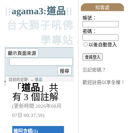
知客處
[[
agama3:道品
]]
帳號：
台大獅子吼佛
密碼：
學專站
以後自動登入
忘記密碼？
目前的足跡:
→
道品
歡迎註冊以享全權！
「
道品
」共
有 3 個註解
(更新時間 2026年08月
07日 00:37:59)
雜阿含經(1)