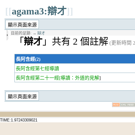
[[
agama3:辯才
]]
目前的足跡:
→
辯才
「
辯才
」共有 2 個註解
(更新時間 20
長阿含經(2)
長阿含經第七經
導讀
長阿含經第二十一經
[導讀：外道的見解
]
TIME:1.97243309021