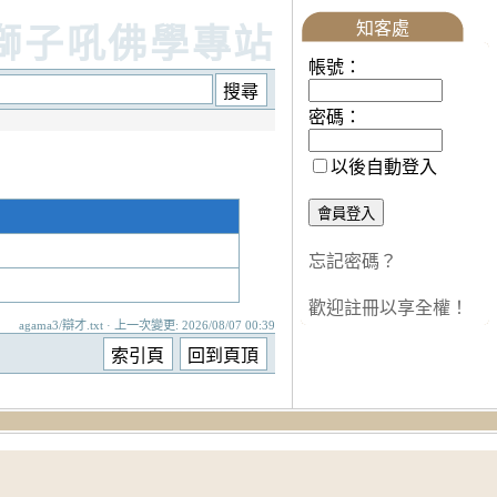
知客處
獅子吼佛學專站
帳號：
密碼：
以後自動登入
忘記密碼？
歡迎註冊以享全權！
agama3/辯才.txt · 上一次變更: 2026/08/07 00:39