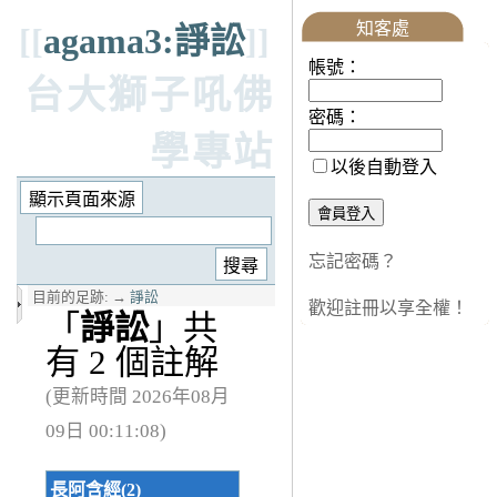
知客處
[[
agama3:諍訟
]]
帳號：
台大獅子吼佛
密碼：
學專站
以後自動登入
忘記密碼？
目前的足跡:
→
諍訟
歡迎註冊以享全權！
「
諍訟
」共
有 2 個註解
(更新時間 2026年08月
09日 00:11:08)
長阿含經(2)