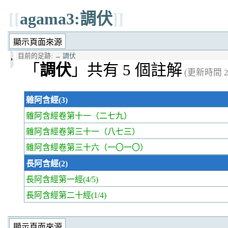
[[
agama3:調伏
]]
目前的足跡:
→
調伏
「
調伏
」共有 5 個註解
(更新時間 20
雜阿含經(3)
雜阿含經卷第十一
（二七九）
雜阿含經卷第三十一
（八七三）
雜阿含經卷第三十六
（一〇一〇）
長阿含經(2)
長阿含經第一經
(4/5)
長阿含經第二十經
(1/4)