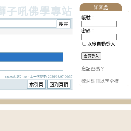
知客處
獅子吼佛學專站
帳號：
密碼：
以後自動登入
忘記密碼？
agama3/處分.txt · 上一次變更: 2026/08/07 00:37
歡迎註冊以享全權！