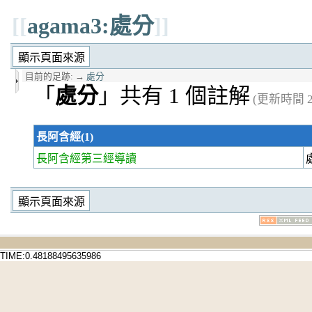
[[
agama3:處分
]]
目前的足跡:
→
處分
「
處分
」共有 1 個註解
(更新時間 20
長阿含經(1)
長阿含經第三經
導讀
TIME:0.48188495635986