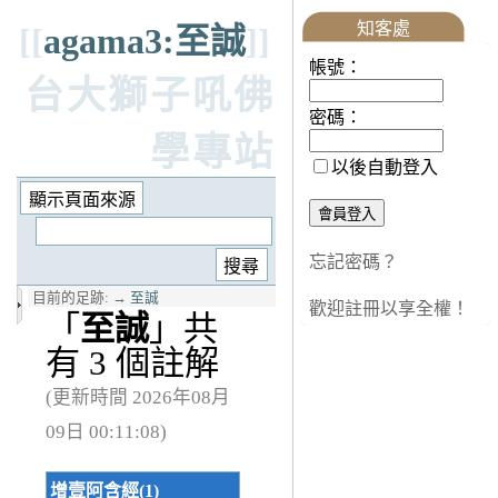
知客處
[[
agama3:至誠
]]
帳號：
台大獅子吼佛
密碼：
學專站
以後自動登入
忘記密碼？
目前的足跡:
→
至誠
歡迎註冊以享全權！
「
至誠
」共
有 3 個註解
(更新時間 2026年08月
09日 00:11:08)
增壹阿含經(1)