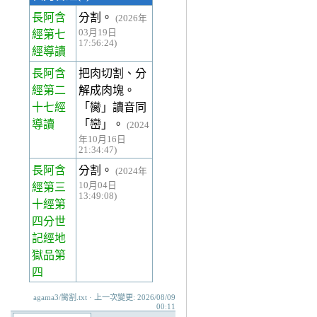
長阿含
分割。
(2026年
03月19日
經第七
17:56:24)
經
導讀
長阿含
把肉切割、分
經第二
解成肉塊。
十七經
「臠」讀音同
導讀
「巒」。
(2024
年10月16日
21:34:47)
長阿含
分割。
(2024年
10月04日
經第三
13:49:08)
十經
第
四分世
記經地
獄品第
四
agama3/臠割.txt · 上一次變更: 2026/08/09
00:11