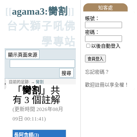
知客處
[[
agama3:臠割
]]
帳號：
台大獅子吼佛
密碼：
學專站
以後自動登入
忘記密碼？
目前的足跡:
→
臠割
歡迎註冊以享全權！
「
臠割
」共
有 3 個註解
(更新時間 2026年08月
09日 00:11:41)
長阿含經(3)