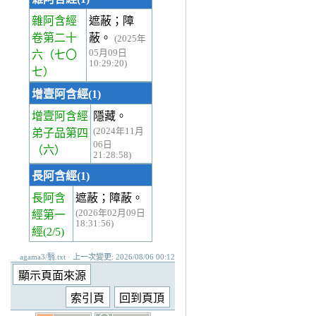
雜阿含經
遮蔽；障
卷第二十
蔽。
(2025年
05月09日
六
（七〇
10:29:20)
七）
增壹阿含經(1)
增壹阿含經
隱藏。
(2024年11月
弟子品第四
06日
（六）
21:28:58)
長阿含經(1)
長阿含
遮蔽；障蔽。
(2026年02月09日
經第一
18:31:56)
經
(2/5)
agama3/翳.txt · 上一次變更: 2026/08/06 00:12