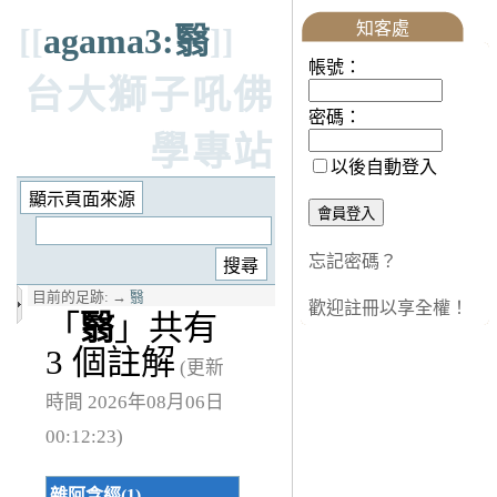
知客處
[[
agama3:翳
]]
帳號：
台大獅子吼佛
密碼：
學專站
以後自動登入
忘記密碼？
目前的足跡:
→
翳
歡迎註冊以享全權！
「
翳
」共有
3 個註解
(更新
時間 2026年08月06日
00:12:23)
雜阿含經(1)