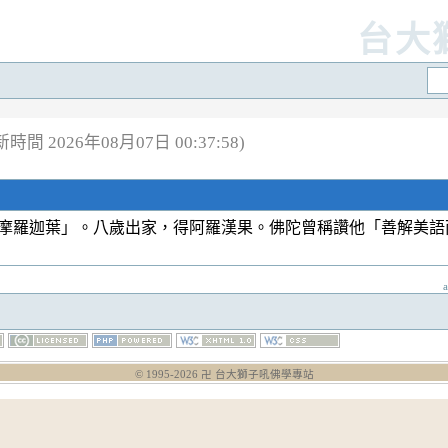
台大
時間 2026年08月07日 00:37:58)
摩羅迦葉」。八歲出家，得阿羅漢果。佛陀曾稱讚他「善解美
© 1995-
2026
卍 台大獅子吼佛學專站