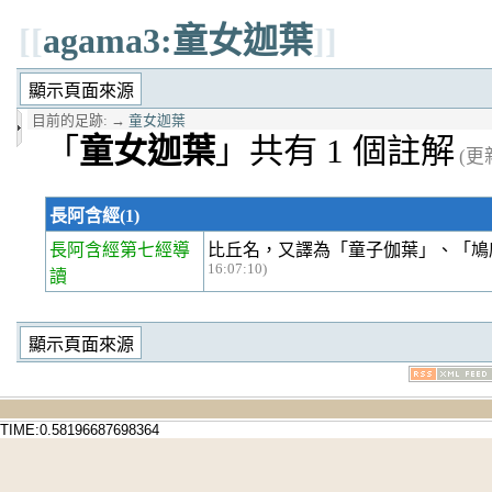
[[
agama3:童女迦葉
]]
目前的足跡:
→
童女迦葉
「
童女迦葉
」共有 1 個註解
(更新
長阿含經(1)
長阿含經第七經
導
比丘名，又譯為「童子伽葉」、「鳩
16:07:10)
讀
TIME:0.58196687698364