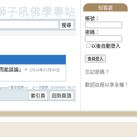
知客處
獅子吼佛學專站
帳號：
密碼：
以後自動登入
語而能談論」。
(2024年03月09日
忘記密碼？
歡迎註冊以享全權！
agama3/童女迦葉.txt · 上一次變更: 2026/08/07 00:37