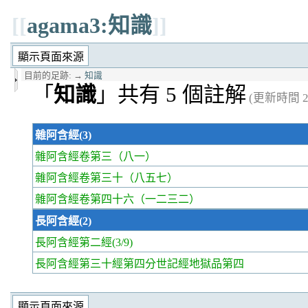
[[
agama3:知識
]]
目前的足跡:
→
知識
「
知識
」共有 5 個註解
(更新時間 20
雜阿含經(3)
雜阿含經卷第三
（八一）
雜阿含經卷第三十
（八五七）
雜阿含經卷第四十六
（一二三二）
長阿含經(2)
長阿含經第二經
(3/9)
長阿含經第三十經
第四分世記經地獄品第四