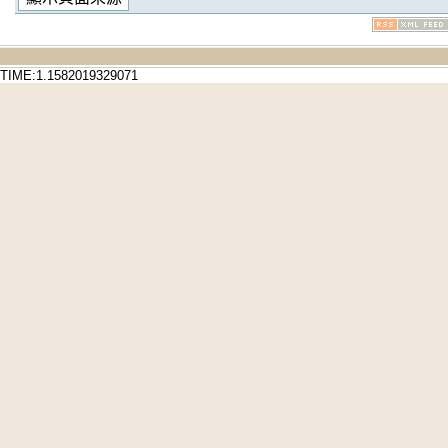
TIME:1.1582019329071