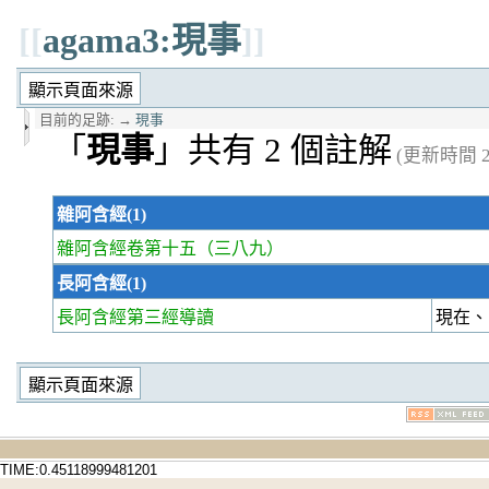
[[
agama3:現事
]]
目前的足跡:
→
現事
「
現事
」共有 2 個註解
(更新時間 20
雜阿含經(1)
雜阿含經卷第十五
（三八九）
長阿含經(1)
長阿含經第三經
導讀
現在
TIME:0.45118999481201