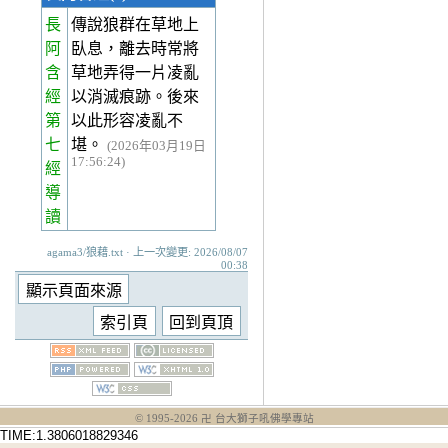
長
傳說狼群在草地上
阿
臥息，離去時常將
含
草地弄得一片凌亂
經
以消滅痕跡。後來
第
以此形容凌亂不
七
堪。
(2026年03月19日
17:56:24)
經
導
讀
agama3/狼藉.txt · 上一次變更: 2026/08/07
00:38
© 1995-
2026
卍 台大獅子吼佛學專站
TIME:1.3806018829346