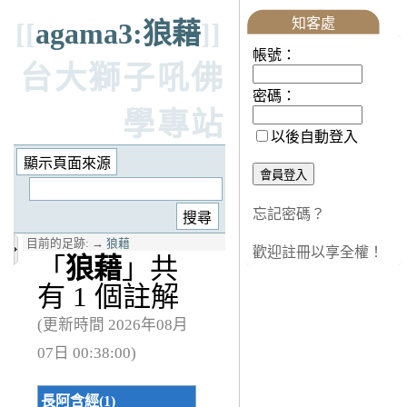
知客處
[[
agama3:狼藉
]]
帳號：
台大獅子吼佛
密碼：
學專站
以後自動登入
忘記密碼？
目前的足跡:
→
狼藉
歡迎註冊以享全權！
「
狼藉
」共
有 1 個註解
(更新時間 2026年08月
07日 00:38:00)
長阿含經(1)