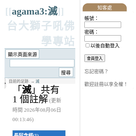
知客處
[[
agama3:滅
]]
帳號：
台大獅子吼佛
密碼：
學專站
以後自動登入
忘記密碼？
目前的足跡:
→
滅
歡迎註冊以享全權！
「
滅
」共有
1 個註解
(更新
時間 2026年08月06日
00:13:46)
長阿含經(1)