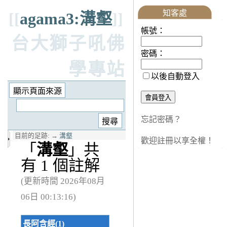
知客處
[[
agama3:溝壑
]]
帳號：
台大獅子吼佛
密碼：
學專站
以後自動登入
忘記密碼？
目前的足跡:
→
溝壑
歡迎註冊以享全權！
「
溝壑
」共
有 1 個註解
(更新時間 2026年08月
06日 00:13:16)
長阿含經(1)