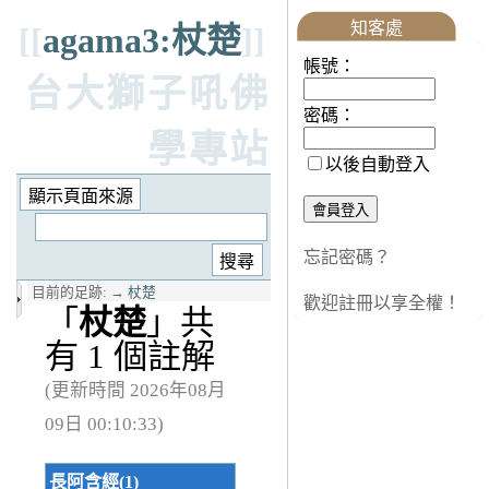
知客處
[[
agama3:杖楚
]]
帳號：
台大獅子吼佛
密碼：
學專站
以後自動登入
忘記密碼？
目前的足跡:
→
杖楚
歡迎註冊以享全權！
「
杖楚
」共
有 1 個註解
(更新時間 2026年08月
09日 00:10:33)
長阿含經(1)