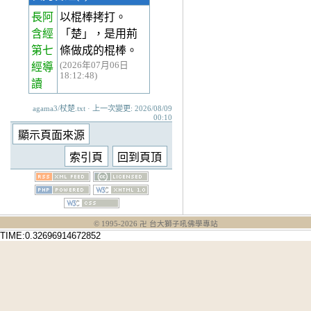
長阿
以棍棒拷打。
含經
「楚」，是用荊
第七
條做成的棍棒。
(2026年07月06日
經
導
18:12:48)
讀
agama3/杖楚.txt · 上一次變更: 2026/08/09
00:10
© 1995-
2026
卍 台大獅子吼佛學專站
TIME:0.32696914672852