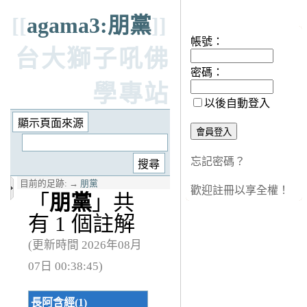
知客處
[[
agama3:朋黨
]]
帳號：
台大獅子吼佛
密碼：
學專站
以後自動登入
忘記密碼？
目前的足跡:
→
朋黨
歡迎註冊以享全權！
「
朋黨
」共
有 1 個註解
(更新時間 2026年08月
07日 00:38:45)
長阿含經(1)