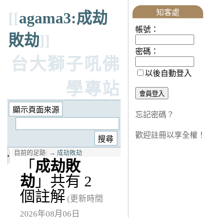
知客處
[[
agama3:成劫
帳號：
敗劫
]]
密碼：
台大獅子吼佛
以後自動登入
學專站
忘記密碼？
歡迎註冊以享全權！
目前的足跡:
→
成劫敗劫
「
成劫敗
劫
」共有 2
個註解
(更新時間
2026年08月06日