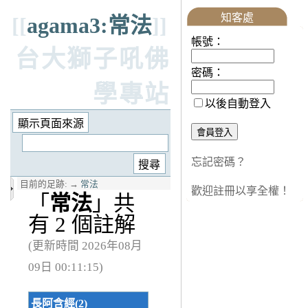
知客處
[[
agama3:常法
]]
帳號：
台大獅子吼佛
密碼：
學專站
以後自動登入
忘記密碼？
目前的足跡:
→
常法
歡迎註冊以享全權！
「
常法
」共
有 2 個註解
(更新時間 2026年08月
09日 00:11:15)
長阿含經(2)