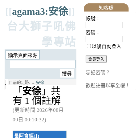
知客處
[[
agama3:安徐
]]
帳號：
台大獅子吼佛
密碼：
學專站
以後自動登入
忘記密碼？
目前的足跡:
→
安徐
歡迎註冊以享全權！
「
安徐
」共
有 1 個註解
(更新時間 2026年08月
09日 00:10:32)
長阿含經(1)