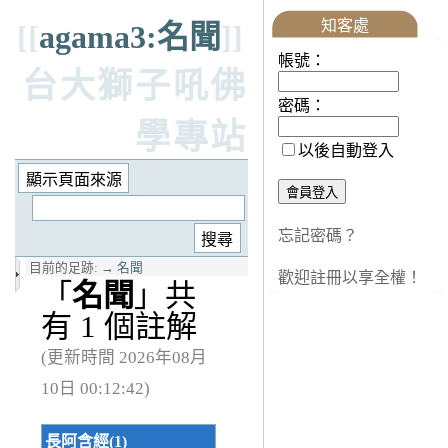
知客處
[[
agama3:名聞
]]
帳號：
台大獅子吼佛
密碼：
學專站
以後自動登入
忘記密碼？
目前的足跡:
→
名聞
歡迎註冊以享全權！
「
名聞
」共
有 1 個註解
(更新時間 2026年08月
10日 00:12:42)
長阿含經(1)