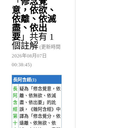
「
修念覺
意，依欲、
依離、依滅
盡、依出
要
」共有 1
個註解
(更新時間
2026年08月07日
00:38:45)
長阿含經(1)
長
疑為「修念覺意，依
阿
離、依無欲、依滅
含
盡、依出要」的訛
經
誤，《雜阿含經》中
第
譯為「修念覺分，依
十
遠離、依無欲、依