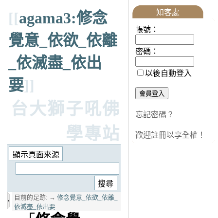
知客處
[[
agama3:修念
帳號：
覺意_依欲_依離
密碼：
_依滅盡_依出
以後自動登入
要
]]
台大獅子吼佛
忘記密碼？
學專站
歡迎註冊以享全權！
目前的足跡:
→
修念覺意_依欲_依離_
依滅盡_依出要