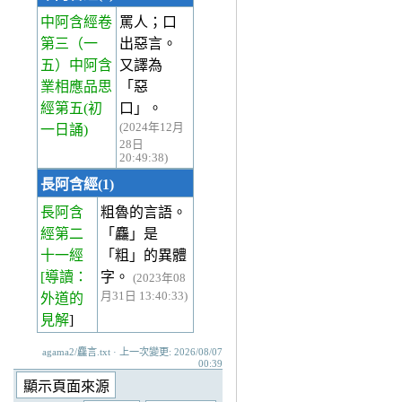
中阿含經卷
罵人；口
第三
（一
出惡言。
五）中阿含
又譯為
業相應品思
「惡
經第五(初
口」。
(2024年12月
一日誦)
28日
20:49:38)
長阿含經(1)
長阿含
粗魯的言語。
經第二
「麤」是
十一經
「粗」的異體
[導讀：
字。
(2023年08
月31日 13:40:33)
外道的
見解
]
agama2/麤言.txt · 上一次變更: 2026/08/07
00:39