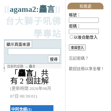
知客處
[[
agama2:麤言
]]
帳號：
台大獅子吼佛
密碼：
學專站
以後自動登入
忘記密碼？
目前的足跡:
→
麤言
歡迎註冊以享全權！
「
麤言
」共
有 2 個註解
(更新時間 2026年08月
07日 00:39:01)
中阿含經(1)