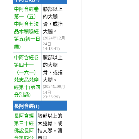
中阿含經卷
膝部以上
第一
（五）
的大腿
中阿含七法
骨，或指
品木積喻經
大腿。
(2024年12月
第五(初一日
24日
誦)
14:13:41)
中阿含經卷
膝部以上
第四十一
的大腿
（一六一）
骨，或指
梵志品梵摩
大腿。
(2024年09月
經第十(第四
14日
分別誦)
23:55:29)
長阿含經(1)
長阿含經
膝部以上的
第三十經
大腿骨，或
佛說長阿
指大腿。讀
含第四分
音同