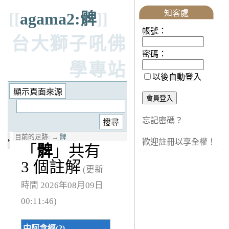
知客處
[[
agama2:髀
]]
帳號：
台大獅子吼佛
密碼：
學專站
以後自動登入
忘記密碼？
目前的足跡:
→
髀
歡迎註冊以享全權！
「
髀
」共有
3 個註解
(更新
時間 2026年08月09日
00:11:46)
中阿含經(2)