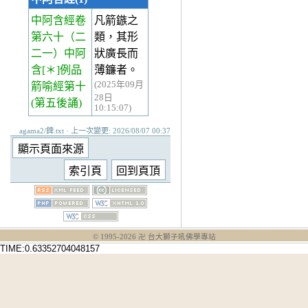
中阿含經卷
凡箭鏃之
第六十
（二
類，其形
二一）中阿
狀廣長而
含[＊]例品
薄鐮者。
(2025年09月
箭喻經第十
28日
(第五後誦)
10:15:07)
agama2/錍.txt · 上一次變更: 2026/08/07 00:37
© 1995-
2026
卍 台大獅子吼佛學專站
TIME:0.63352704048157