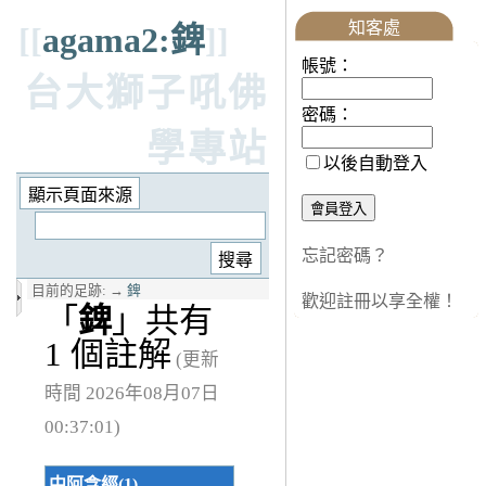
知客處
[[
agama2:錍
]]
帳號：
台大獅子吼佛
密碼：
學專站
以後自動登入
忘記密碼？
目前的足跡:
→
錍
歡迎註冊以享全權！
「
錍
」共有
1 個註解
(更新
時間 2026年08月07日
00:37:01)
中阿含經(1)