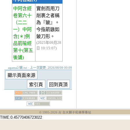
中阿含經
實劍而用刀
卷第六十
削裹之者稱
（二二
為『鈹』。
一）中阿
今指箭鏃如
含[＊]例
鈹刀形。
(2025年09月28
品箭喻經
日 10:15:07)
第十(第五
後誦)
agama2/鈹.txt · 上一次變更: 2026/08/09 00:09
© 1995-
2026
卍 台大獅子吼佛學專站
TIME:0.45770406723022