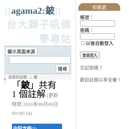
知客處
[[
agama2:鈹
]]
帳號：
台大獅子吼佛
密碼：
學專站
以後自動登入
忘記密碼？
目前的足跡:
→
鈹
歡迎註冊以享全權！
「
鈹
」共有
1 個註解
(更新
時間 2026年08月09日
00:09:54)
中阿含經(1)