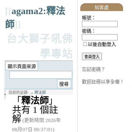
知客處
[[
agama2:釋法
帳號：
師
]]
密碼：
台大獅子吼佛
以後自動登入
學專站
忘記密碼？
歡迎註冊以享全權！
目前的足跡:
→
釋法師
「
釋法師
」
共有 1 個註
解
(更新時間 2026年
08月07日 00:37:01)