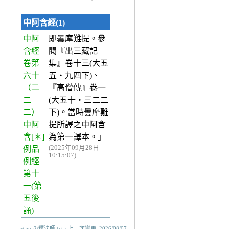
中阿含經(1)
中阿
即曇摩難提。參
含經
閱『出三藏記
卷第
集』卷十三(大五
六十
五‧九四下)、
（二
『高僧傳』卷一
二
(大五十‧三二二
二）
下)。當時曇摩難
中阿
提所譯之中阿含
含[＊]
為第一譯本。」
(2025年09月28日
例品
10:15:07)
例經
第十
一(第
五後
誦)
agama2/釋法師.txt · 上一次變更: 2026/08/07